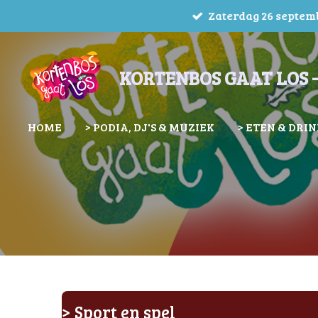
Zaterdag 26 septembe
Ga
direct
naar
KORTENBOS GAAT LOS -
de
hoofdinhoud
HOME
> PODIA, DJ'S & MUZIEK
> ETEN & DRI
> Sport en spel