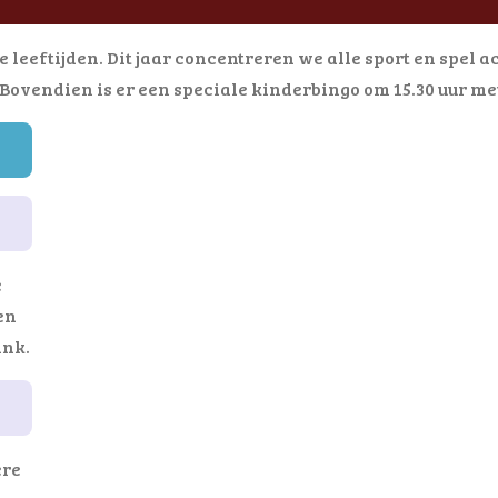
e leeftijden. Dit jaar concentreren we alle sport en spel 
ovendien is er een speciale kinderbingo om 15.30 uur met 
e
en
ink.
ere