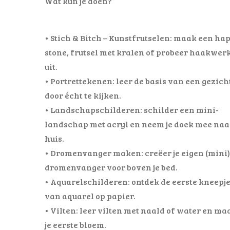
Wat kun je doen?
• Stich & Bitch – Kunstfrutselen: maak een ha
stone, frutsel met kralen of probeer haakwer
uit.
• Portrettekenen: leer de basis van een gezich
door écht te kijken.
• Landschapschilderen: schilder een mini-
landschap met acryl en neem je doek mee naa
huis.
• Dromenvanger maken: creëer je eigen (mini)
dromenvanger voor boven je bed.
• Aquarelschilderen: ontdek de eerste kneepj
van aquarel op papier.
• Vilten: leer vilten met naald of water en ma
je eerste bloem.