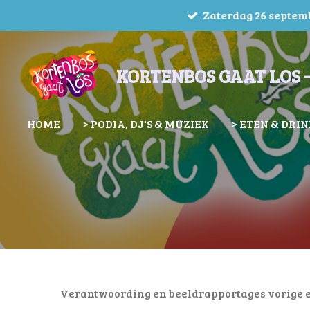
Zaterdag 26 septembe
Ga
direct
naar
KORTENBOS GAAT LOS -
de
hoofdinhoud
HOME
> PODIA, DJ'S & MUZIEK
> ETEN & DRI
Verantwoording en beeldrapportages vorige e